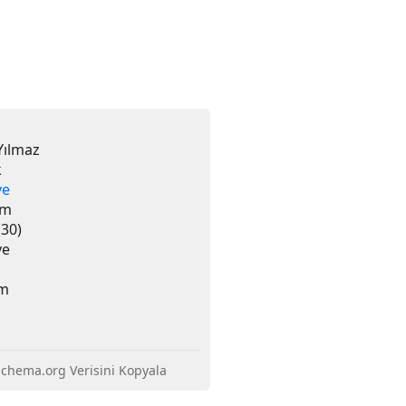
Yılmaz
k
ye
um
(30)
ye
cm
chema.org Verisini Kopyala