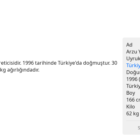
Ad
Arzu 
Uyru
reticisidir. 1996 tarihinde Türkiye'da doğmuştur. 30 
Türki
g ağırlığındadır.
Doğ
1996 
Türki
Boy
166 
Kilo
62 kg
S