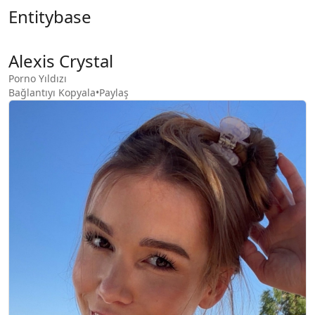
Entitybase
Alexis Crystal
Porno Yıldızı
Bağlantıyı Kopyala
•
Paylaş