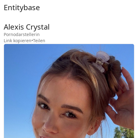
Entitybase
Alexis Crystal
Pornodarstellerin
Link kopieren
•
Teilen