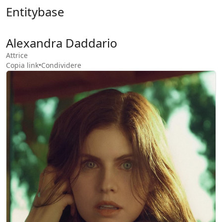
Entitybase
Alexandra Daddario
Attrice
Copia link
•
Condividere