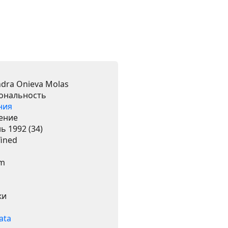
ndra Onieva Molas
ональность
ния
ение
ь 1992 (34)
ined
cm
ки
ata