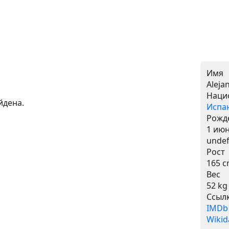
Имя
Aleja
Наци
йдена.
Испа
Рожд
1 июн
undef
Рост
165 
Вес
52 kg
Ссыл
IMDb
Wikid