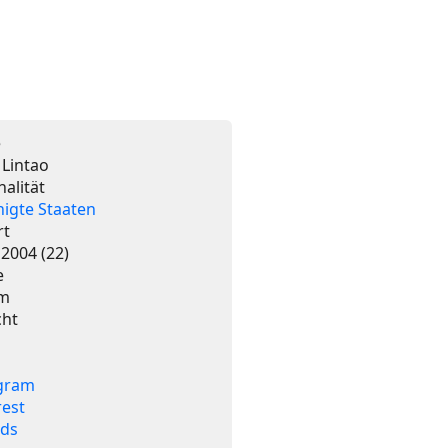
e
 Lintao
nalität
nigte Staaten
rt
 2004 (22)
e
cm
cht
gram
rest
ads