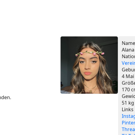
Nam
Alana
Natio
Verei
Gebu
4 Mai
Größ
170 
Gewi
unden.
51 kg
Links
Insta
Pinte
Thre