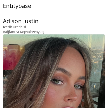
Entitybase
Adison Justin
İçerik Üreticisi
Bağlantıyı Kopyala
•
Paylaş