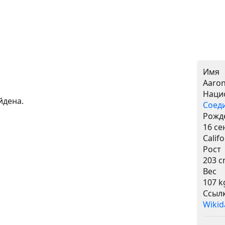
Имя
Aaron
Наци
йдена.
Соед
Рожд
16 се
Califo
Рост
203 
Вес
107 k
Ссыл
Wikid