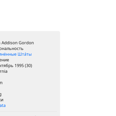
 Addison Gordon
ональность
инённые Шта́ты
ение
нтябрь 1995 (30)
rnia
cm
g
ки
ata