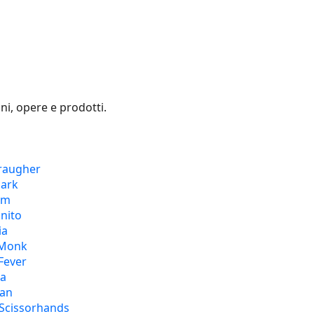
ni, opere e prodotti.

raugher
lark
am
nito
ia
 Monk
Fever
ia
ban
Scissorhands