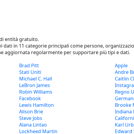
i entità gratuito.
tivi dati in 11 categorie principali come persone, organizzazio
ne aggiornata regolarmente per supportare più tipi e dati.
Brad Pitt
Apple
Stati Uniti
Andre B
Michael C. Hall
Caitlin C
LeBron James
Instagr
Robin Williams
Regno U
Facebook
German
Lewis Hamilton
Brooke
Alison Brie
Indiana 
Steve Jobs
Californ
Alana Lintao
Karl Ur
Lockheed Martin
Edward 